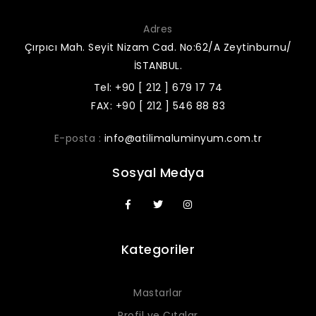
Adres
Çırpıcı Mah. Seyit Nizam Cad. No:62/A Zeytinburnu/
İSTANBUL.
Tel: +90 [ 212 ] 679 17 74
FAX: +90 [ 212 ] 546 88 83
E-posta :
info@atilimaluminyum.com.tr
Sosyal Medya
Kategoriler
Mastarlar
Profil ve Çıtalar