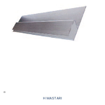
‹
›
H MASTARI