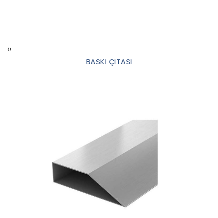
‹
›
BASKI ÇITASI