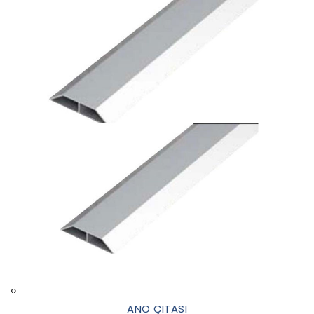
‹
›
ANO ÇITASI