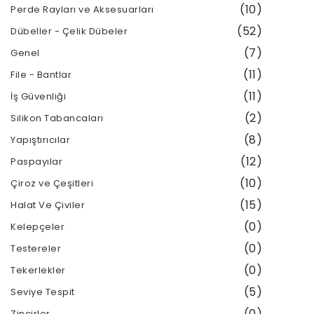
(10)
Perde Rayları ve Aksesuarları
(52)
Dübeller - Çelik Dübeler
(7)
Genel
(11)
File - Bantlar
(11)
İş Güvenliği
(2)
Silikon Tabancaları
(8)
Yapıştırıcılar
(12)
Paspayılar
(10)
Çiroz ve Çeşitleri
(15)
Halat Ve Çiviler
(0)
Kelepçeler
(0)
Testereler
(0)
Tekerlekler
(5)
Seviye Tespit
(0)
Zincirler