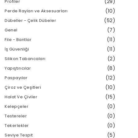
(29)
Profiler
(10)
Perde Rayları ve Aksesuarları
(52)
Dübeller - Çelik Dübeler
(7)
Genel
(11)
File - Bantlar
(11)
İş Güvenliği
(2)
Silikon Tabancaları
(8)
Yapıştırıcılar
(12)
Paspayılar
(10)
Çiroz ve Çeşitleri
(15)
Halat Ve Çiviler
(0)
Kelepçeler
(0)
Testereler
(0)
Tekerlekler
(5)
Seviye Tespit