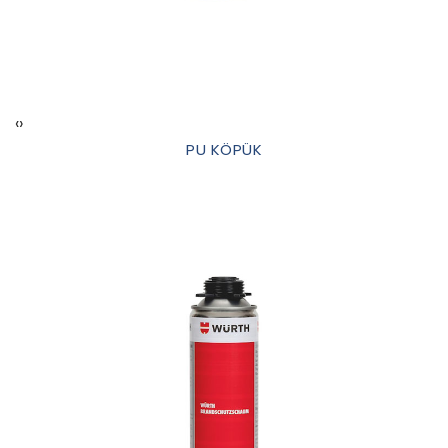
‹
›
PU KÖPÜK