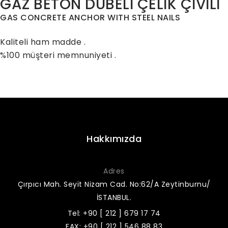
GAZ BETON DÜBELİ ÇELİK ÇİVİLİ
GAS CONCRETE ANCHOR WITH STEEL NAILS
Kaliteli ham madde .
%100 müşteri memnuniyeti .
Hakkımızda
Adres
Çırpıcı Mah. Seyit Nizam Cad. No:62/A Zeytinburnu/
İSTANBUL.
Tel: +90 [ 212 ] 679 17 74
FAX: +90 [ 212 ] 546 88 83