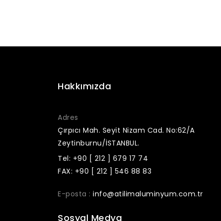
Hakkımızda
Adres
Çırpıcı Mah. Seyit Nizam Cad. No:62/A
Zeytinburnu/İSTANBUL.
Tel: +90 [ 212 ] 679 17 74
FAX: +90 [ 212 ] 546 88 83
E-posta :
info@atilimaluminyum.com.tr
Sosyal Medya