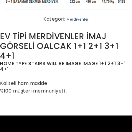
Kategori:
Merdivenler
EV TİPİ MERDİVENLER İMAJ
GÖRSELİ OALCAK 1+1 2+1 3+1
4+1
HOME TYPE STAIRS WILL BE IMAGE IMAGE 1+1 2+1 3+1
4+1
Kaliteli ham madde .
%100 müşteri memnuniyeti .