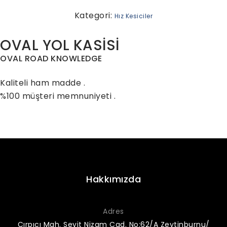
Kategori:
Hız Kesiciler
OVAL YOL KASİSİ
OVAL ROAD KNOWLEDGE
Kaliteli ham madde .
%100 müşteri memnuniyeti .
Hakkımızda
Adres
Çırpıcı Mah. Seyit Nizam Cad. No:62/A Zeytinburnu/