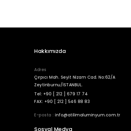
Hakkımızda
Adres
Çırpıcı Mah. Seyit Nizam Cad. No:62/A
Zeytinburnu/İSTANBUL.
Tel: +90 [ 212 ] 679 17 74
FAX: +90 [ 212 ] 546 88 83
E-posta :
info@atilimaluminyum.com.tr
Sosyal Medya